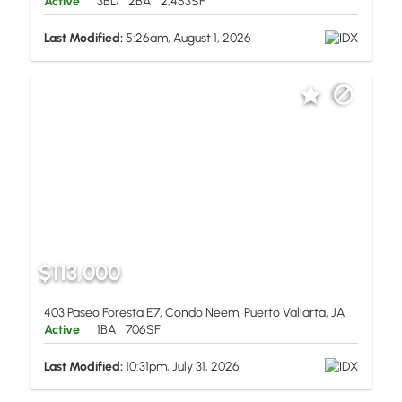
Active
3BD
2BA
2,453SF
Last Modified:
5:26am, August 1, 2026
$113,000
403 Paseo Foresta E7, Condo Neem, Puerto Vallarta, JA
Active
1BA
706SF
Last Modified:
10:31pm, July 31, 2026