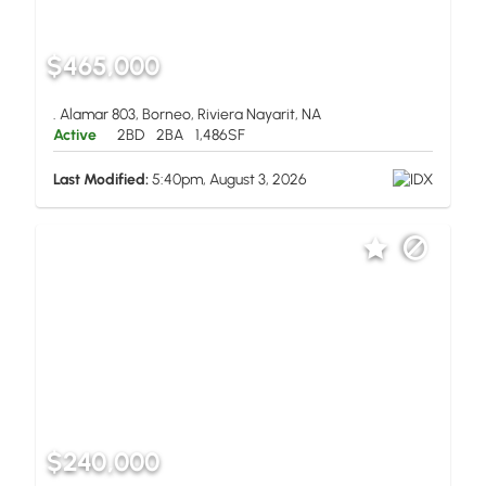
$465,000
. Alamar 803, Borneo, Riviera Nayarit, NA
Active
2BD
2BA
1,486SF
Last Modified:
5:40pm, August 3, 2026
$240,000