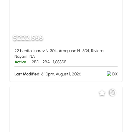
$222,566
22 benito Juarez N-304, Araquuna N -304, Riviera
Nayarit, NA
Active
2BD
2BA
1,033SF
Last Modified:
6:10pm, August 1, 2026