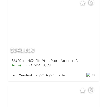
$348,800
363 Púlpito 402, Alta Vista, Puerto Vallarta, JA
Active
2BD
2BA
835SF
Last Modified:
7:28pm, August 1, 2026