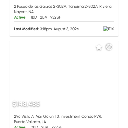
2 Paseo de las Garzas 2-302A, Taheima 2-302A, Riviera
Nayarit, NA
Active
1BD
2BA
932SF
Last Modified:
3:18pm, August 3, 2026
$148,485
296 Vista Al Mar G6 unit 3, Investment Condo PVR,
Puerto Vallarta, JA
Active
2BD
2BA
727SF