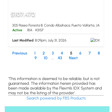
$107,472
305 Paseo Foresta 8, Condo Albahaca, Puerto Vallarta, JA
Active
1BA
431SF
Last Modified:
8:09pm, July 31, 2026
Previous
1
2
3
4
5
6
7
8
9
10
...
43
Next
'This information is deemed to be reliable, but is not
guaranteed. The information herein provided has
been made available by the Flexmls IDX System and
may not be the listing of the provider'.
Search powered by FBS Products